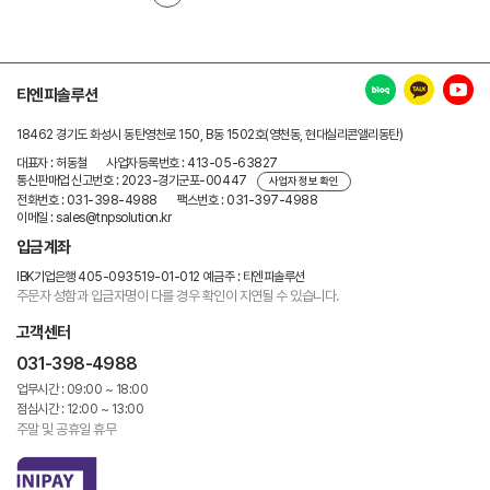
티엔피솔루션
18462 경기도 화성시 동탄영천로 150, B동 1502호(영천동, 현대실리콘앨리동탄)
대표자 : 허동철
사업자등록번호 : 413-05-63827
통신판매업 신고번호 : 2023-경기군포-00447
사업자 정보 확인
전화번호 : 031-398-4988
팩스번호 : 031-397-4988
이메일 : sales@tnpsolution.kr
입금계좌
IBK기업은행 405-093519-01-012
예금주 : 티엔피솔루션
주문자 성함과 입금자명이 다를 경우
확인이 지연될 수 있습니다.
고객센터
031-398-4988
업무시간 : 09:00 ~ 18:00
점심시간 : 12:00 ~ 13:00
주말 및 공휴일 휴무